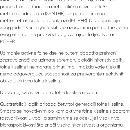
proces transformacije u metabolički aktivni oblik 5-
metiltetrahidrofolata (5-MTHF), uz pomoć enzima
metilentetrahidrofolat reduktaze (MTHFR). Dio populacije,
zbog jedinstvenih genetskih obrazaca, ima polimorfne oblike
ovog enzima i ne proizvodi odgovarajući ili djelotvoran
MTHFR.
Uzimanje aktivne folne kiseline putem dodatka prehrani
zapravo znači da uzimate spreman, biološki iskoristiv oblik
folne kiseline i ne morate brinuti ima li možda vaše tijelo ili
nema odgovarajuću sposobnost za pretvaranje neaktivnih
oblika u aktivnu folnu kiselinu.
Dodatno, svi aktivni oblici folne kiseline nisu isti.
Quatrefolic® oblik pripada četvrtoj generaciji folne kiseline.
Smatra se inovativnim oblikom aktivne folne kiseline s dobrom
rastvorljivosti u vodi, a samim time se očekuje i visok nivo
bioraspoloživosti što znači visoka iskoristivost u organizmu.