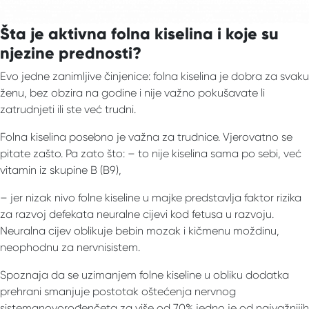
Šta je aktivna folna kiselina i koje su
njezine prednosti?
Evo jedne zanimljive činjenice: folna kiselina je dobra za svaku
ženu, bez obzira na godine i nije važno pokušavate li
zatrudnjeti ili ste već trudni.
Folna kiselina posebno je važna za trudnice. Vjerovatno se
pitate zašto. Pa zato što: – to nije kiselina sama po sebi, već
vitamin iz skupine B (B9),
– jer nizak nivo folne kiseline u majke predstavlja faktor rizika
za razvoj defekata neuralne cijevi kod fetusa u razvoju.
Neuralna cijev oblikuje bebin mozak i kičmenu moždinu,
neophodnu za nervnisistem.
Spoznaja da se uzimanjem folne kiseline u obliku dodatka
prehrani smanjuje postotak oštećenja nervnog
sistemanovorođenčeta za više od 70% jedno je od najvažnijih