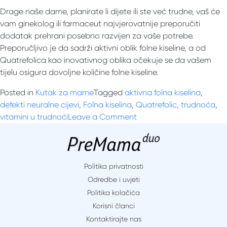
Drage naše dame, planirate li dijete ili ste već trudne, vaš će
vam ginekolog ili farmaceut najvjerovatnije preporučiti
dodatak prehrani posebno razvijen za vaše potrebe.
Preporučljivo je da sadrži aktivni oblik folne kiseline, a od
Quatrefolica kao inovativnog oblika očekuje se da vašem
tijelu osigura dovoljne količine folne kiseline.
Posted in
Kutak za mame
Tagged
aktivna folna kiselina
,
defekti neuralne cijevi
,
Folna kiselina
,
Quatrefolic
,
trudnoća
,
on
vitamini u trudnoći
Leave a Comment
Važnost
folne
kiseline
u
Politika privatnosti
trudnoći?
Odredbe i uvjeti
Politika kolačića
Korisni članci
Kontaktirajte nas