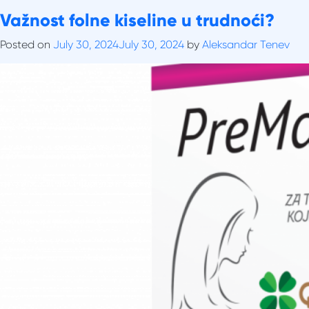
Skip
Tag:
Važnost folne kiseline u trudnoći?
vitamini u trudnoći
to
content
Posted on
July 30, 2024
July 30, 2024
by
Aleksandar Tenev