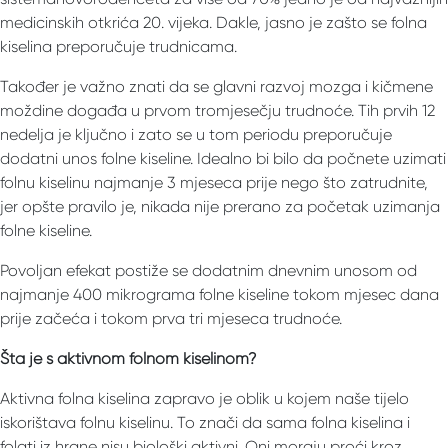
medicinskih otkrića 20. vijeka. Dakle, jasno je zašto se folna
kiselina preporučuje trudnicama.
Također je važno znati da se glavni razvoj mozga i kičmene
moždine događa u prvom tromjesečju trudnoće. Tih prvih 12
nedelja je ključno i zato se u tom periodu preporučuje
dodatni unos folne kiseline. Idealno bi bilo da počnete uzimati
folnu kiselinu najmanje 3 mjeseca prije nego što zatrudnite,
jer opšte pravilo je, nikada nije prerano za početak uzimanja
folne kiseline.
Povoljan efekat postiže se dodatnim dnevnim unosom od
najmanje 400 mikrograma folne kiseline tokom mjesec dana
prije začeća i tokom prva tri mjeseca trudnoće.
Šta je s aktivnom folnom kiselinom?
Aktivna folna kiselina zapravo je oblik u kojem naše tijelo
iskorištava folnu kiselinu. To znači da sama folna kiselina i
folati iz hrane nisu biološki aktivni. Oni moraju proći kroz