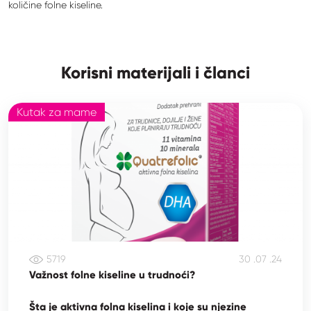
količine folne kiseline.
Korisni materijali i članci
Kutak za mame
5719
30 .07 .24
Važnost folne kiseline u trudnoći?
Šta je aktivna folna kiselina i koje su njezine