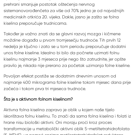
prehrani smanjuje postotak oštećenja nervnog
sistemanovorođenčeta za više od 70% jedno je od najvažnijih
medicinskih otkrića 20. vijeka. Dakle, jasno je zašto se folna
kiselina preporučuje trudnicama.
Također je važno znati da se glavni razvoj mozga i kičmene
moždine događa u prvom tromjesečju trudnoće. Tih prvih 12
nedelja je ključno i zato se u tom periodu preporučuje dodatni
unos folne kiseline. Idealno bi bilo da počnete uzimati folnu
kiselinu najmanje 3 mjeseca prije nego što zatrudnite, jer opšte
pravilo je, nikada nije prerano za početak uzimanja folne kiseline.
Povoljan efekat postiže se dodatnim dnevnim unosom od
najmanje 400 mikrograma folne kiseline tokom mjesec dana prije
začeća i tokom prva tri mjeseca trudnoće.
Šta je s aktivnom folnom kiselinom?
Aktivna folna kiselina zapravo je oblik u kojem naše tijelo
iskorištava folnu kiselinu. To znači da sama folna kiselina i folati iz
hrane nisu biološki aktivni. Oni moraju proći kroz proces
transformacije u metabolički aktivni oblik 5-metiltetrahidrofolata