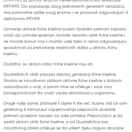
(5-MTHF), uz pomoć enzima metilentetrahidrofolat reduktaze
(MTHFR). Dio populacije, zbog jedinstvenih genetskih obrazaca,
ima polimorfne oblike ovog enzima i ne proizvodi odgovarajući ili
djelotvoran MTHFR.
Uzimanje aktivne folne kiseline putem dodatka prehrani zapravo
znači da uzimate spreman, biološki iskoristiv oblik folne kiseline i
ne morate brinuti ima li možda vaše tijelo ili nema odgovarajuću
sposobnost za pretvaranje neaktivnih oblika u aktivnu folnu
kiselinu.
Dodatno, svi aktivni oblici folne kiseline nisu isti.
Quatrefolic® oblik pripada četvrtoj generaciji folne kiseline.
Smatra se inovativnim oblikom aktivne folne kiseline s dobrom
rastvorljivosti u vodi, a samim time se očekuje i visok nivo
bioraspoloživosti što znači visoka iskoristivost u organizmu.
Drage naše dame, planirate li dijete ili ste već trudne, vaš će vam
ginekolog ili farmaceut najvjerovatnije preporučiti dodatak
prehrani posebno razvijen za vaše potrebe. Preporučljivo je da
sadrži aktivni oblik folne kiseline, a od Quatrefolica kao
inovativnog oblika očekuje se da vašem tijelu osigura dovoljne