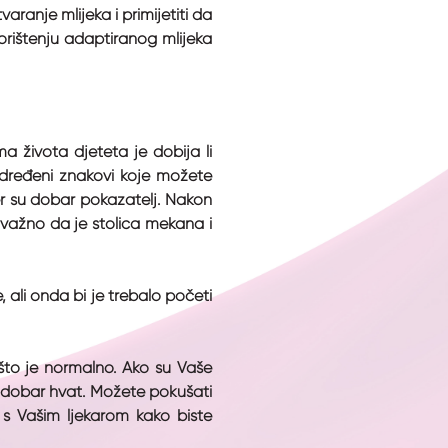
aranje mlijeka i primijetiti da
korištenju adaptiranog mlijeka
 života djeteta je dobija li
 određeni znakovi koje možete
er su dobar pokazatelj. Nakon
 važno da je stolica mekana i
 ali onda bi je trebalo početi
 što je normalno. Ako su Vaše
a dobar hvat. Možete pokušati
e s Vašim ljekarom kako biste