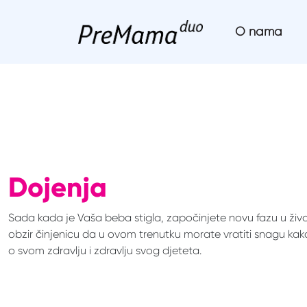
Skip
to
O nama
content
Dojenja
Sada kada je Vaša beba stigla, započinjete novu fazu u živo
obzir činjenicu da u ovom trenutku morate vratiti snagu kak
o svom zdravlju i zdravlju svog djeteta.