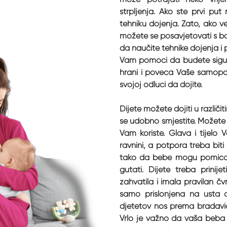
strpljenja. Ako ste prvi put
tehniku dojenja. Zato, ako ve
možete se posavjetovati s 
da naučite tehnike dojenja i p
Vam pomoći da budete sigur
hrani i poveća Vaše samopouz
svojoj odluci da dojite.
Dijete možete dojiti u različi
se udobno smjestite. Možete k
Vam koriste. Glava i tijelo V
ravnini, a potpora treba biti
tako da bebe mogu pomicati
gutati. Dijete treba prinij
zahvatila i imala pravilan č
samo prislonjena na usta dj
djetetov nos prema bradavici
Vrlo je važno da vaša beba c