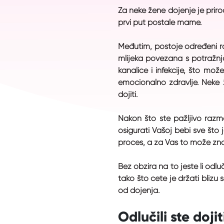
Za neke žene dojenje je priro
prvi put postale mame.
Međutim, postoje određeni ra
mlijeka povezana s potražnj
kanaliće i infekcije, što mo
emocionalno zdravlje. Neke 
dojiti.
Nakon što ste pažljivo razmot
osigurati Vašoj bebi sve što 
proces, a za Vas to može znači
Bez obzira na to jeste li odlu
tako što ćete je držati blizu 
od dojenja.
Odlučili ste dojit