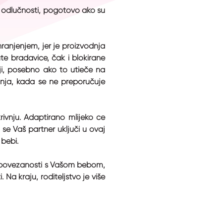
 i odlučnosti, pogotovo ako su
ranjenjem, jer je proizvodnja
e bradavice, čak i blokirane
oji, posebno ako to utieče na
anja, kada se ne preporučuje
krivnju. Adaptirano mlijeko će
 se Vaš partner uključi u ovaj
 bebi.
anja povezanosti s Vašom bebom,
 Na kraju, roditeljstvo je više