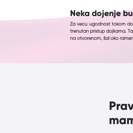
Neka dojenje b
Za veću ugodnost tokom doje
trenutan pristup dojkama. Ta
na otvorenom, šal oko ramena
Prav
ma