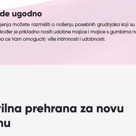
ude ugodno
nja možete razmisliti o nošenju posebnih grudnjaka koji su 
kođer je prikladno nositi udobne majice i majice s gumbima na 
 će Vam omogućiti više intimnosti i udobnosti.
ilna prehrana za novu
mu