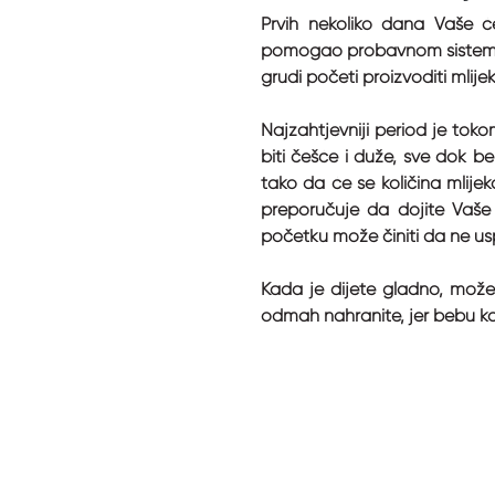
Prvih nekoliko dana Vaše ć
pomogao probavnom sistemu Va
grudi početi proizvoditi mlijek
Najzahtjevniji period je tok
biti češće i duže, sve dok b
tako da će se količina mlijek
preporučuje da dojite Vaše
početku može činiti da ne uspij
Kada je dijete gladno, može p
odmah nahranite, jer bebu koj