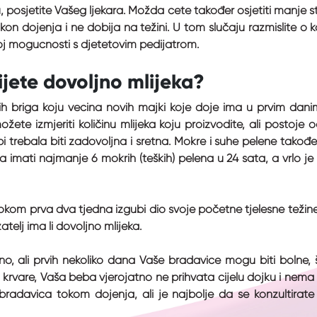
, posjetite Vašeg ljekara. Možda ćete također osjetiti manje stv
on dojenja i ne dobija na težini. U tom slučaju razmislite o 
toj mogućnosti s djetetovim pedijatrom.
ijete dovoljno mlijeka?
h briga koju većina novih majki koje doje ima u prvim danima
žete izmjeriti količinu mlijeka koju proizvodite, ali postoje
bi trebala biti zadovoljna i sretna. Mokre i suhe pelene takođ
a imati najmanje 6 mokrih (teških) pelena u 24 sata, a vrlo je
kom prva dva tjedna izgubi dio svoje početne tjelesne težine,
atelj ima li dovoljno mlijeka.
lno, ali prvih nekoliko dana Vaše bradavice mogu biti bolne,
i krvare, Vaša beba vjerojatno ne prihvata cijelu dojku i nem
 bradavica tokom dojenja, ali je najbolje da se konzultirat