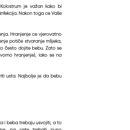
 Kolostrum je važan kako bi
infekcija. Nakon toga će Vaše
enja. Hranjenje će vjerovatno
nje potiče stvaranje mlijeka,
iko često dojite bebu. Zato se
orno hranjenje), iako se na
riti usta. Najbolje je da bebu
a i beba trebaju usvojiti, a to
eme, pa ćete trebati puno