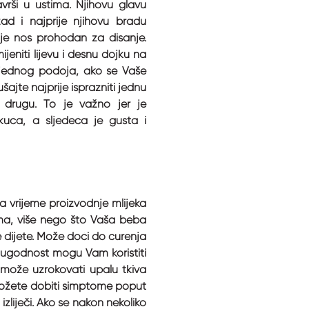
vrši u ustima. Njihovu glavu
d i najprije njihovu bradu
 je nos prohodan za disanje.
jeniti lijevu i desnu dojku na
jednog podoja, ako se Vaše
šajte najprije isprazniti jednu
 drugu. To je važno jer je
kuća, a sljedeća je gusta i
a vrijeme proizvodnje mlijeka
ima, više nego što Vaša beba
te dijete. Može doći do curenja
u ugodnost mogu Vam koristiti
, može uzrokovati upalu tkiva
r možete dobiti simptome poput
izliječi. Ako se nakon nekoliko