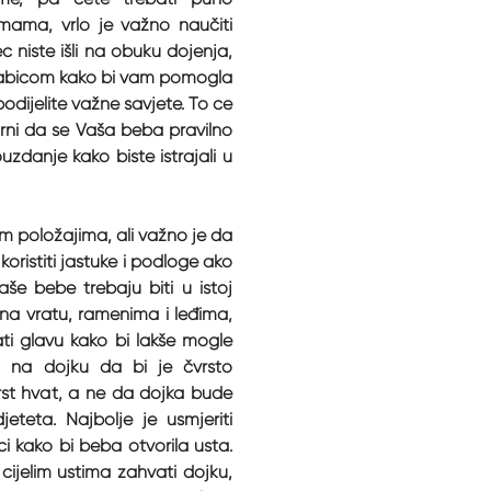
 mama, vrlo je važno naučiti
ć niste išli na obuku dojenja,
babicom kako bi vam pomogla
odijelite važne savjete. To će
ni da se Vaša beba pravilno
danje kako biste istrajali u
tim položajima, ali važno je da
oristiti jastuke i podloge ako
aše bebe trebaju biti u istoj
 na vratu, ramenima i leđima,
 glavu kako bi lakše mogle
eti na dojku da bi je čvrsto
vrst hvat, a ne da dojka bude
eteta. Najbolje je usmjeriti
 kako bi beba otvorila usta.
ijelim ustima zahvati dojku,