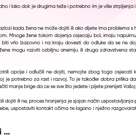
dno i lako dok je drugima teže i potrebno im je više strpljenja
zlozi kada žena ne može dojiti ili ako dijete ima problema s h
om. Mnoge žene tokom dojenja osjećaju bol, imaju napuknut
že biti vrlo izazovno i na kraju dovesti do odluke da se ne d
žene mogu razviti ozbiljnu anemiju ili druga zdravstvena st
rili opcije i odlučili ne dojiti, nemojte zbog toga osjećati 
joj je potrebno za rast i razvoj. To je također dobra prilika da
ti manje brige da će se sve što jedete i pijete prenijeti Vašoj
čili dojiti ili ne, proces hranjenja je sjajan način uspostavlj
sebe, uspostaviti kontakt očima te lagano i nježno razgovarati.
i …