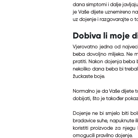
dana simptomi i dalje javljaju
je Vaše dijete uznemireno nak
uz dojenje i razgovarajte o 
Dobiva li moje d
Vjerovatno jedna od najveći
beba dovoljno mlijeka. Ne mo
pratiti. Nakon dojenja beba 
nekoliko dana beba bi trebal
žućkaste boje.
Normalno je da Vaše dijete to
dobijati, što je također pokaz
Dojenje ne bi smjelo biti bo
bradavice suhe, napuknute il
koristiti proizvode za njegu
omogućili pravilno dojenje.