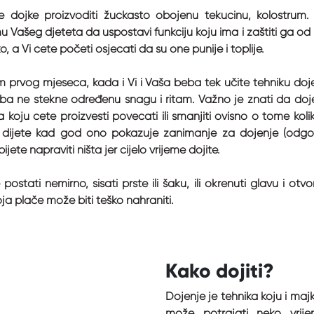
e dojke proizvoditi žućkasto obojenu tekućinu, kolostrum.
šeg djeteta da uspostavi funkciju koju ima i zaštiti ga od 
o, a Vi ćete početi osjećati da su one punije i toplije.
om prvog mjeseca, kada i Vi i Vaša beba tek učite tehniku doj
eba ne stekne određenu snagu i ritam. Važno je znati da doje
a koju ćete proizvesti povećati ili smanjiti ovisno o tome kol
 dijete kad god ono pokazuje zanimanje za dojenje (odgov
ete napraviti ništa jer cijelo vrijeme dojite.
ostati nemirno, sisati prste ili šaku, ili okrenuti glavu i otvo
a plače može biti teško nahraniti.
Kako dojiti?
Dojenje je tehnika koju i majk
može potrajati neko vrij