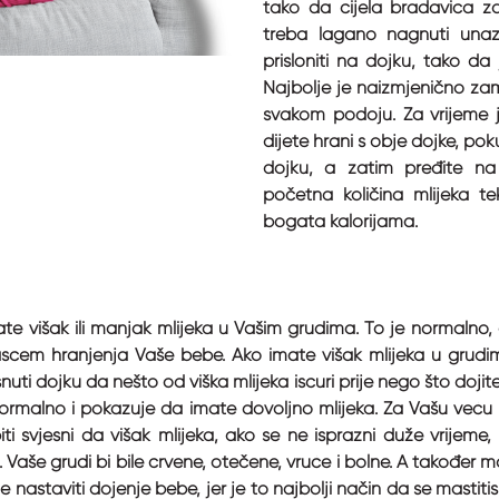
tako da cijela bradavica za
treba lagano nagnuti unaza
prisloniti na dojku, tako da
Najbolje je naizmjenično zami
svakom podoju. Za vrijeme 
dijete hrani s obje dojke, poku
dojku, a zatim pređite na
početna količina mlijeka te
bogata kalorijama.
ate višak ili manjak mlijeka u Vašim grudima. To je normalno, 
brascem hranjenja Vaše bebe. Ako imate višak mlijeka u grud
nuti dojku da nešto od viška mlijeka iscuri prije nego što doji
e normalno i pokazuje da imate dovoljno mlijeka. Za Vašu već
biti svjesni da višak mlijeka, ako se ne isprazni duže vrijeme
s. Vaše grudi bi bile crvene, otečene, vruće i bolne. A takođe
e nastaviti dojenje bebe, jer je to najbolji način da se mastitis 