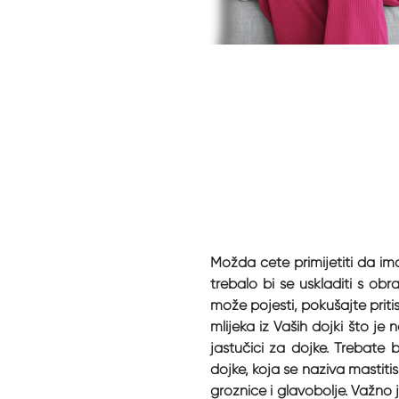
Možda ćete primijetiti da im
trebalo bi se uskladiti s o
može pojesti, pokušajte pritis
mlijeka iz Vaših dojki što j
jastučići za dojke. Trebate 
dojke, koja se naziva mastiti
groznice i glavobolje. Važno j