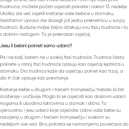
trudnoća, možete početi osjećati pokrete i nakon 13. nedelje.
Ukoliko ste već osjetili kretanje vaše bebice u stomaku,
čestitamo! Upravo ste dosegli još jednu prekretnicu u svojoj
trudnoći. Buduće majke željno iščekuju ovu fazu trudnoće i to
s dobrim razlogom. To je prekrasan osjećaj.
Jesu li bebini pokreti samo udarci?
Pa i ne baš, barem ne u svakoj fazi trudnoće. Trudnice često
pokrete u ranoj fazi trudnoće opisuju kao osjećaj leptirića u
stomaku. Dio trudnica kaže da osjećaju pokret kao trzaj, a
dio ih čak opisuje kao prevrtanje.
Kretanje bebe u drugom i trećem tromjesečju trebalo bi biti
izraženije i uočljivije. Moglo bi se osjećati kao doslovni udarci
nogama ili ubodima laktovima u stomak i slično. To
vjerovatno i jesu udarci koje osjećate. Udovi vaše bebe su
razvijeniji u drugom i trećem tromjesečju i svakom su
nedeljom sve veći. Broj pokreta se ravnomjerno povećava do