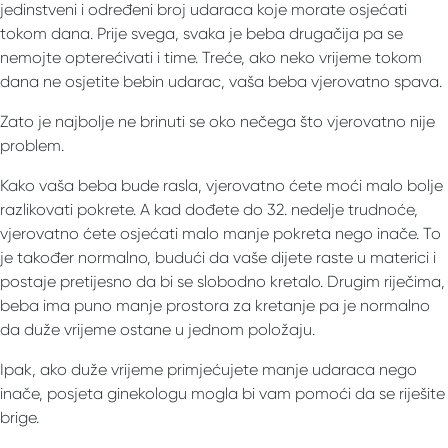
jedinstveni i određeni broj udaraca koje morate osjećati
tokom dana. Prije svega, svaka je beba drugačija pa se
nemojte opterećivati ​​i time. Treće, ako neko vrijeme tokom
dana ne osjetite bebin udarac, vaša beba vjerovatno spava.
Zato je najbolje ne brinuti se oko nečega što vjerovatno nije
problem.
Kako vaša beba bude rasla, vjerovatno ćete moći malo bolje
razlikovati pokrete. A kad dođete do 32. nedelje trudnoće,
vjerovatno ćete osjećati malo manje pokreta nego inače. To
je također normalno, budući da vaše dijete raste u materici i
postaje pretijesno da bi se slobodno kretalo. Drugim riječima,
beba ima puno manje prostora za kretanje pa je normalno
da duže vrijeme ostane u jednom položaju.
Ipak, ako duže vrijeme primjećujete manje udaraca nego
inače, posjeta ginekologu mogla bi vam pomoći da se riješite
brige.