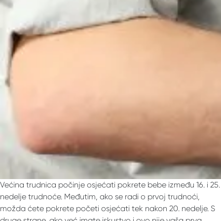
Većina trudnica počinje osjećati pokrete bebe između 16. i 25.
nedelje trudnoće. Međutim, ako se radi o prvoj trudnoći,
možda ćete pokrete početi osjećati tek nakon 20. nedelje. S
druge strane, ako već imate iskustvo i ovo nije vaša prva