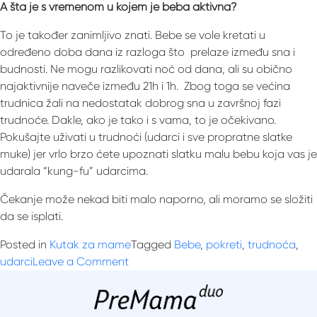
A šta je s vremenom u kojem je beba aktivna?
To je također zanimljivo znati. Bebe se vole kretati u
određeno doba dana iz razloga što prelaze između sna i
budnosti. Ne mogu razlikovati noć od dana, ali su obično
najaktivnije naveče između 21h i 1h. Zbog toga se većina
trudnica žali na nedostatak dobrog sna u završnoj fazi
trudnoće. Dakle, ako je tako i s vama, to je očekivano.
Pokušajte uživati ​​u trudnoći (udarci i sve propratne slatke
muke) jer vrlo brzo ćete upoznati slatku malu bebu koja vas je
udarala “kung-fu” udarcima.
Čekanje može nekad biti malo naporno, ali moramo se složiti
da se isplati.
Posted in
Kutak za mame
Tagged
Bebe
,
pokreti
,
trudnoća
,
on
udarci
Leave a Comment
Koliko
bi
moja