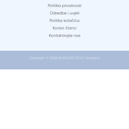
beba
Politika privatnosti
trebala
Odredbe i uvjeti
imati
Politika kolačića
pokreta
Korisni članci
tokom
Kontaktirajte nas
trudnoće
i
kada
Copyright © 2026 ALKALOID D.O.O. Sarajevo
bih
se
trebala
zabrinuti?