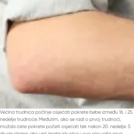
Većina trudnica počinje osjećati pokrete bebe između 16. i 25.
nedelje trudnoće. Međutim, ako se radi o prvoj trudnoći,
možda ćete pokrete početi osjećati tek nakon 20. nedelje. S
druge strane, ako već imate iskustvo i ovo nije vaša prva