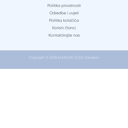
beba
Politika privatnosti
trebala
Odredbe i uvjeti
imati
Politika kolačića
pokreta
Korisni članci
tokom
Kontaktirajte nas
trudnoće
i
kada
Copyright © 2026 ALKALOID D.O.O. Sarajevo
bih
se
trebala
zabrinuti?