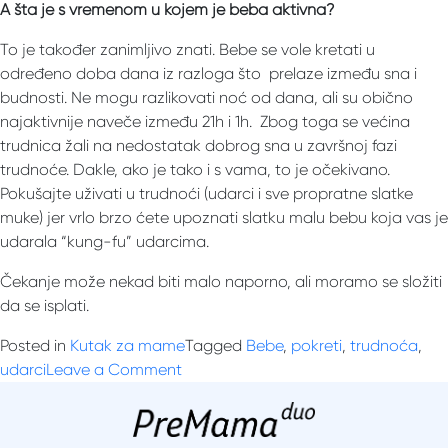
A šta je s vremenom u kojem je beba aktivna?
To je također zanimljivo znati. Bebe se vole kretati u
određeno doba dana iz razloga što prelaze između sna i
budnosti. Ne mogu razlikovati noć od dana, ali su obično
najaktivnije naveče između 21h i 1h. Zbog toga se većina
trudnica žali na nedostatak dobrog sna u završnoj fazi
trudnoće. Dakle, ako je tako i s vama, to je očekivano.
Pokušajte uživati ​​u trudnoći (udarci i sve propratne slatke
muke) jer vrlo brzo ćete upoznati slatku malu bebu koja vas je
udarala “kung-fu” udarcima.
Čekanje može nekad biti malo naporno, ali moramo se složiti
da se isplati.
Posted in
Kutak za mame
Tagged
Bebe
,
pokreti
,
trudnoća
,
on
udarci
Leave a Comment
Koliko
bi
moja