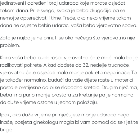
jedinstveni i određeni broj udaraca koje morate osjećati
tokom dana. Prije svega, svaka je beba drugačija pa se
nemojte opterećivati ​​i time. Treće, ako neko vrijeme tokom
dana ne osjetite bebin udarac, vaša beba vjerovatno spava.
Zato je najbolje ne brinuti se oko nečega što vjerovatno nije
problem.
Kako vaša beba bude rasla, vjerovatno ćete moći malo bolje
razlikovati pokrete. A kad dođete do 32. nedelje trudnoće,
vjerovatno ćete osjećati malo manje pokreta nego inače. To
je također normalno, budući da vaše dijete raste u materici i
postaje pretijesno da bi se slobodno kretalo. Drugim riječima,
beba ima puno manje prostora za kretanje pa je normalno
da duže vrijeme ostane u jednom položaju.
Ipak, ako duže vrijeme primjećujete manje udaraca nego
inače, posjeta ginekologu mogla bi vam pomoći da se riješite
brige.