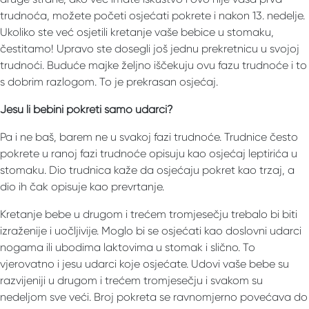
trudnoća, možete početi osjećati pokrete i nakon 13. nedelje.
Ukoliko ste već osjetili kretanje vaše bebice u stomaku,
čestitamo! Upravo ste dosegli još jednu prekretnicu u svojoj
trudnoći. Buduće majke željno iščekuju ovu fazu trudnoće i to
s dobrim razlogom. To je prekrasan osjećaj.
Jesu li bebini pokreti samo udarci?
Pa i ne baš, barem ne u svakoj fazi trudnoće. Trudnice često
pokrete u ranoj fazi trudnoće opisuju kao osjećaj leptirića u
stomaku. Dio trudnica kaže da osjećaju pokret kao trzaj, a
dio ih čak opisuje kao prevrtanje.
Kretanje bebe u drugom i trećem tromjesečju trebalo bi biti
izraženije i uočljivije. Moglo bi se osjećati kao doslovni udarci
nogama ili ubodima laktovima u stomak i slično. To
vjerovatno i jesu udarci koje osjećate. Udovi vaše bebe su
razvijeniji u drugom i trećem tromjesečju i svakom su
nedeljom sve veći. Broj pokreta se ravnomjerno povećava do