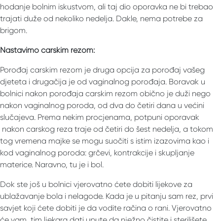
hodanje bolnim iskustvom, ali taj dio oporavka ne bi trebao
trajati duže od nekoliko nedelja. Dakle, nema potrebe za
brigom.
Nastavimo carskim rezom:
Porođaj carskim rezom je druga opcija za porođaj vašeg
djeteta i drugačija je od vaginalnog porođaja. Boravak u
bolnici nakon porođaja carskim rezom obično je duži nego
nakon vaginalnog poroda, od dva do četiri dana u većini
slučajeva. Prema nekim procjenama, potpuni oporavak
nakon carskog reza traje od četiri do šest nedelja, a tokom
tog vremena majke se mogu suočiti s istim izazovima kao i
kod vaginalnog poroda: grčevi, kontrakcije i skupljanje
materice. Naravno, tu je i bol.
Dok ste još u bolnici vjerovatno ćete dobiti lijekove za
ublažavanje bola i nelagode. Kada je u pitanju sam rez, prvi
savjet koji ćete dobiti je da vodite račina o rani. Vjerovatno
će vam tim ljekara dati upute da nježno čistite i sterilišete