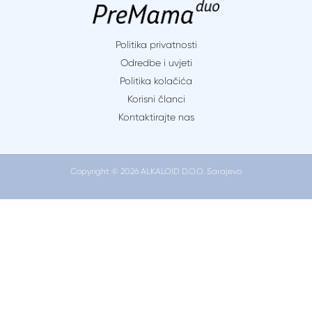
nakon
carskog
reza
Politika privatnosti
i
Odredbe i uvjeti
vaginalnog
Politika kolačića
poroda:
Korisni članci
u
Kontaktirajte nas
čemu
je
razlika?
Copyright © 2026 ALKALOID D.O.O. Sarajevo