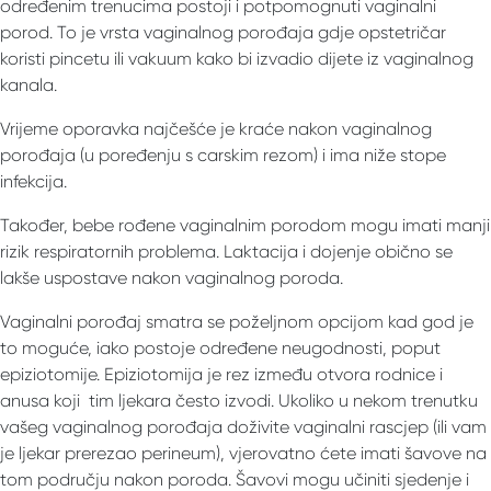
određenim trenucima postoji i potpomognuti vaginalni
porod. To je vrsta vaginalnog porođaja gdje opstetričar
koristi pincetu ili vakuum kako bi izvadio dijete iz vaginalnog
kanala.
Vrijeme oporavka najčešće je kraće nakon vaginalnog
porođaja (u poređenju s carskim rezom) i ima niže stope
infekcija.
Također, bebe rođene vaginalnim porodom mogu imati manji
rizik respiratornih problema. Laktacija i dojenje obično se
lakše uspostave nakon vaginalnog poroda.
Vaginalni porođaj smatra se poželjnom opcijom kad god je
to moguće, iako postoje određene neugodnosti, poput
epiziotomije. Epiziotomija je rez između otvora rodnice i
anusa koji tim ljekara često izvodi. Ukoliko u nekom trenutku
vašeg vaginalnog porođaja doživite vaginalni rascjep (ili vam
je ljekar prerezao perineum), vjerovatno ćete imati šavove na
tom području nakon poroda. Šavovi mogu učiniti sjedenje i