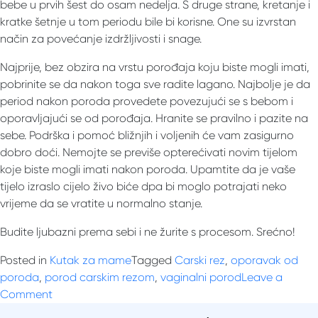
bebe u prvih šest do osam nedelja. S druge strane, kretanje i
kratke šetnje u tom periodu bile bi korisne. One su izvrstan
način za povećanje izdržljivosti i snage.
Najprije, bez obzira na vrstu porođaja koju biste mogli imati,
pobrinite se da nakon toga sve radite lagano. Najbolje je da
period nakon poroda provedete povezujući se s bebom i
oporavljajući se od porođaja. Hranite se pravilno i pazite na
sebe. Podrška i pomoć bližnjih i voljenih će vam zasigurno
dobro doći. Nemojte se previše opterećivati ​​novim tijelom
koje biste mogli imati nakon poroda. Upamtite da je vaše
tijelo izraslo cijelo živo biće dpa bi moglo potrajati neko
vrijeme da se vratite u normalno stanje.
Budite ljubazni prema sebi i ne žurite s procesom. Srećno!
Posted in
Kutak za mame
Tagged
Carski rez
,
oporavak od
poroda
,
porod carskim rezom
,
vaginalni porod
Leave a
on
Comment
Oporavak