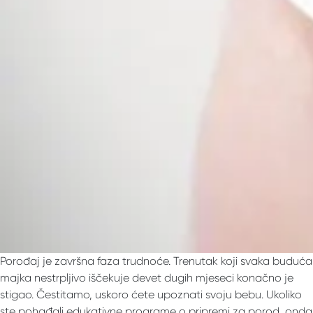
Porođaj je završna faza trudnoće. Trenutak koji svaka buduća
majka nestrpljivo iščekuje devet dugih mjeseci konačno je
stigao. Čestitamo, uskoro ćete upoznati svoju bebu. Ukoliko
ste pohađali edukativne programe o pripremi za porod, onda