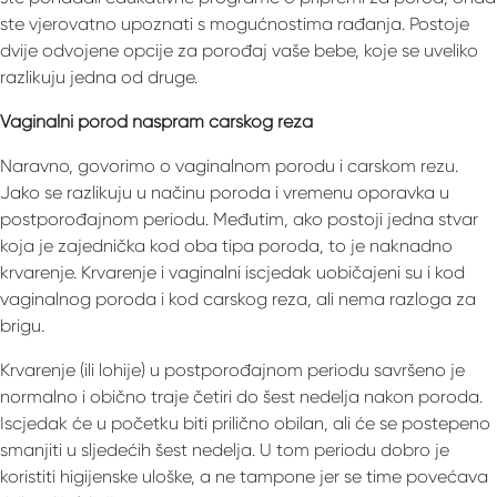
ste vjerovatno upoznati s mogućnostima rađanja. Postoje
dvije odvojene opcije za porođaj vaše bebe, koje se uveliko
razlikuju jedna od druge.
Vaginalni porod naspram carskog reza
Naravno, govorimo o vaginalnom porodu i carskom rezu.
Jako se razlikuju u načinu poroda i vremenu oporavka u
postporođajnom periodu. Međutim, ako postoji jedna stvar
koja je zajednička kod oba tipa poroda, to je naknadno
krvarenje. Krvarenje i vaginalni iscjedak uobičajeni su i kod
vaginalnog poroda i kod carskog reza, ali nema razloga za
brigu.
Krvarenje (ili lohije) u postporođajnom periodu savršeno je
normalno i obično traje četiri do šest nedelja nakon poroda.
Iscjedak će u početku biti prilično obilan, ali će se postepeno
smanjiti u sljedećih šest nedelja. U tom periodu dobro je
koristiti higijenske uloške, a ne tampone jer se time povećava