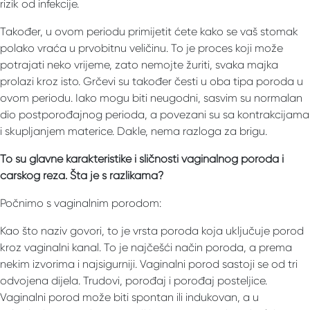
rizik od infekcije.
Također, u ovom periodu primijetit ćete kako se vaš stomak
polako vraća u prvobitnu veličinu. To je proces koji može
potrajati neko vrijeme, zato nemojte žuriti, svaka majka
prolazi kroz isto. Grčevi su također česti u oba tipa poroda u
ovom periodu. Iako mogu biti neugodni, sasvim su normalan
dio postporođajnog perioda, a povezani su sa kontrakcijama
i skupljanjem materice. Dakle, nema razloga za brigu.
To su glavne karakteristike i sličnosti vaginalnog poroda i
carskog reza. Šta je s razlikama?
Počnimo s vaginalnim porodom:
Kao što naziv govori, to je vrsta poroda koja uključuje porod
kroz vaginalni kanal. To je najčešći način poroda, a prema
nekim izvorima i najsigurniji. Vaginalni porod sastoji se od tri
odvojena dijela. Trudovi, porođaj i porođaj posteljice.
Vaginalni porod može biti spontan ili indukovan, a u