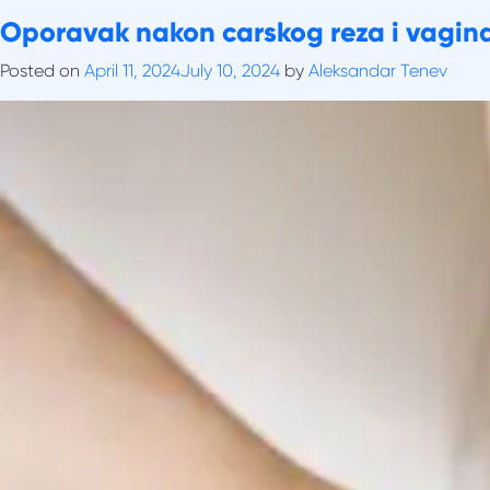
Skip
Tag:
Oporavak nakon carskog reza i vagina
oporavak od poroda
to
content
Posted on
April 11, 2024
July 10, 2024
by
Aleksandar Tenev