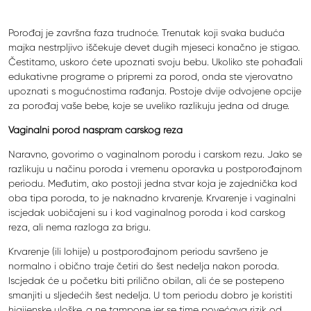
Porođaj je završna faza trudnoće. Trenutak koji svaka buduća
majka nestrpljivo iščekuje devet dugih mjeseci konačno je stigao.
Čestitamo, uskoro ćete upoznati svoju bebu. Ukoliko ste pohađali
edukativne programe o pripremi za porod, onda ste vjerovatno
upoznati s mogućnostima rađanja. Postoje dvije odvojene opcije
za porođaj vaše bebe, koje se uveliko razlikuju jedna od druge.
Vaginalni porod naspram carskog reza
Naravno, govorimo o vaginalnom porodu i carskom rezu. Jako se
razlikuju u načinu poroda i vremenu oporavka u postporođajnom
periodu. Međutim, ako postoji jedna stvar koja je zajednička kod
oba tipa poroda, to je naknadno krvarenje. Krvarenje i vaginalni
iscjedak uobičajeni su i kod vaginalnog poroda i kod carskog
reza, ali nema razloga za brigu.
Krvarenje (ili lohije) u postporođajnom periodu savršeno je
normalno i obično traje četiri do šest nedelja nakon poroda.
Iscjedak će u početku biti prilično obilan, ali će se postepeno
smanjiti u sljedećih šest nedelja. U tom periodu dobro je koristiti
higijenske uloške, a ne tampone jer se time povećava rizik od