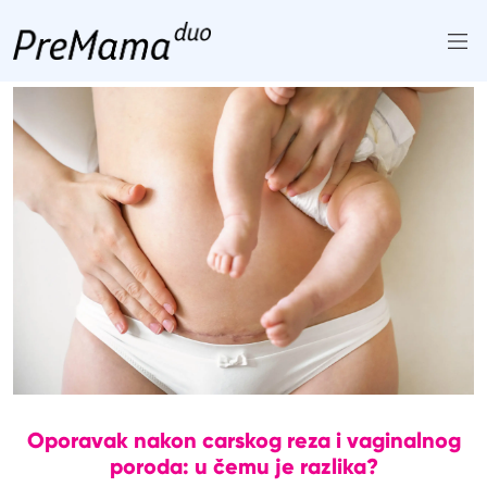
Skip
to
content
Oporavak nakon carskog reza i vaginalnog
poroda: u čemu je razlika?