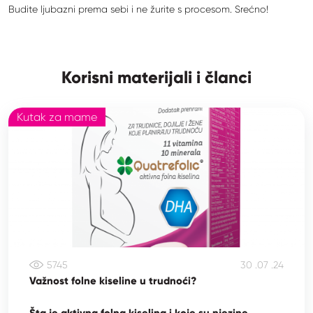
Budite ljubazni prema sebi i ne žurite s procesom. Srećno!
Korisni materijali i članci
Kutak za mame
5745
30 .07 .24
Važnost folne kiseline u trudnoći?
Šta je aktivna folna kiselina i koje su njezine