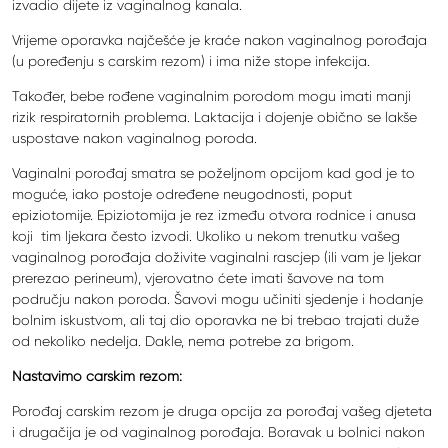
izvadio dijete iz vaginalnog kanala.
Vrijeme oporavka najčešće je kraće nakon vaginalnog porođaja
(u poređenju s carskim rezom) i ima niže stope infekcija.
Također, bebe rođene vaginalnim porodom mogu imati manji
rizik respiratornih problema. Laktacija i dojenje obično se lakše
uspostave nakon vaginalnog poroda.
Vaginalni porođaj smatra se poželjnom opcijom kad god je to
moguće, iako postoje određene neugodnosti, poput
epiziotomije. Epiziotomija je rez između otvora rodnice i anusa
koji tim ljekara često izvodi. Ukoliko u nekom trenutku vašeg
vaginalnog porođaja doživite vaginalni rascjep (ili vam je ljekar
prerezao perineum), vjerovatno ćete imati šavove na tom
području nakon poroda. Šavovi mogu učiniti sjedenje i hodanje
bolnim iskustvom, ali taj dio oporavka ne bi trebao trajati duže
od nekoliko nedelja. Dakle, nema potrebe za brigom.
Nastavimo carskim rezom:
Porođaj carskim rezom je druga opcija za porođaj vašeg djeteta
i drugačija je od vaginalnog porođaja. Boravak u bolnici nakon