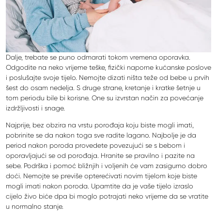
Dalje, trebate se puno odmarati tokom vremena oporavka.
Odgodite na neko vrijeme teške, fizički naporne kućanske poslove
i poslušajte svoje tijelo. Nemojte dizati ništa teže od bebe u prvih
šest do osam nedelja. S druge strane, kretanje i kratke šetnje u
tom periodu bile bi korisne. One su izvrstan način za povećanje
izdržljivosti i snage.
Najprije, bez obzira na vrstu porođaja koju biste mogli imati,
pobrinite se da nakon toga sve radite lagano. Najbolje je da
period nakon poroda provedete povezujući se s bebom i
oporavljajući se od porođaja. Hranite se pravilno i pazite na
sebe. Podrška i pomoć bližnjih i voljenih će vam zasigurno dobro
doći. Nemojte se previše opterećivati ​​novim tijelom koje biste
mogli imati nakon poroda. Upamtite da je vaše tijelo izraslo
cijelo živo biće dpa bi moglo potrajati neko vrijeme da se vratite
u normalno stanje.