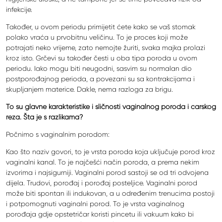
infekcije.
Također, u ovom periodu primijetit ćete kako se vaš stomak
polako vraća u prvobitnu veličinu. To je proces koji može
potrajati neko vrijeme, zato nemojte žuriti, svaka majka prolazi
kroz isto. Grčevi su također česti u oba tipa poroda u ovom
periodu. Iako mogu biti neugodni, sasvim su normalan dio
postporođajnog perioda, a povezani su sa kontrakcijama i
skupljanjem materice. Dakle, nema razloga za brigu.
To su glavne karakteristike i sličnosti vaginalnog poroda i carskog
reza. Šta je s razlikama?
Počnimo s vaginalnim porodom:
Kao što naziv govori, to je vrsta poroda koja uključuje porod kroz
vaginalni kanal. To je najčešći način poroda, a prema nekim
izvorima i najsigurniji. Vaginalni porod sastoji se od tri odvojena
dijela. Trudovi, porođaj i porođaj posteljice. Vaginalni porod
može biti spontan ili indukovan, a u određenim trenucima postoji
i potpomognuti vaginalni porod. To je vrsta vaginalnog
porođaja gdje opstetričar koristi pincetu ili vakuum kako bi