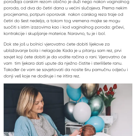
porođaja carskim rezom obično je duži nego nakon vaginalnog
poroda, od dva do četiri dana u većini slučajeva. Prema nekim
procjenama, potpuni oporavak nakon carskog reza traje od
četiri do šest nedelja, a tokom tog vremena majke se mogu
suočiti s istim izazovima kao i kod vaginalnog poroda: grčevi,
kontrakcije i skupljanje materice. Naravno, tu je i bol.
Dok ste još u bolnici vjerovatno ćete dobiti lijekove za
ublažavanje bola i nelagode. Kada je u pitanju sam rez, prvi
savjet koji ćete dobiti je da vodite račina o rani. Vjerovatno će
vam tim ljekara dati upute da nježno čistite i sterilišete ranu.
Također će vam se savjetovati da nosite širu pamučnu odjeću i
donji veš koje ne dodiruje i ne iritira rez.