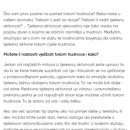
Šta vam prvo padne na pamet tokom trudnoće? Beba raste u
vašem stomaku. Trebam li jesti za dvoje? Trebam li raditi tjelesnu
aktivnost? … Tjelesna aktivnost vjerovatno nije tako visoko na
popisu stvari o kojima se obično razmišlja u trudnoći. Međutim,
stručnjaci se s ovim ne slažu te trudnicama savjetuju da ostanu
tjelesno aktivne tokom cijele trudnoće.
Možete li nastaviti vježbati tokom trudnoće i kako?
Jedan od najčešćih mitova o tjelesnoj aktivnosti jeste upravo to
da bi se žene trebale suzdržati od nje i fokusirati se na vježbanje
u postporođajnom periodu, uglavnom kako bi smanjile dodatnu
tjelesnu težinu dobijenu tokom trudnoće. To ne može biti dalje
od istine. Redovna tjelesna aktivnost uz zdravu i uravnoteženu
prehranu jedna je od najvažnijih stvari koje možete učiniti tokom
trudnoće. To je dobro za vas i vašu bebu.
Ako ste već sportski tip dame, ako na primjer idete u teretanu ili
ako možda trčite svaki dan, nema razloga da prestanete s
tjelesnom aktivnošćusamo zato što ste trudni. U svakom slučaju,
najbolje je prvo se posavjetovati sa svojim ginekologom u slučaju