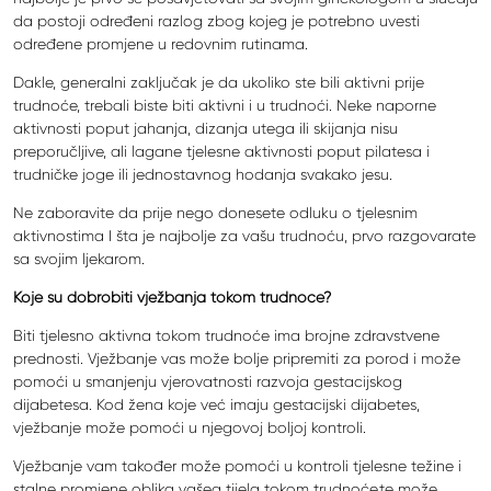
da postoji određeni razlog zbog kojeg je potrebno uvesti
određene promjene u redovnim rutinama.
Dakle, generalni zaključak je da ukoliko ste bili aktivni prije
trudnoće, trebali biste biti aktivni i u trudnoći. Neke naporne
aktivnosti poput jahanja, dizanja utega ili skijanja nisu
preporučljive, ali lagane tjelesne aktivnosti poput pilatesa i
trudničke joge ili jednostavnog hodanja svakako jesu.
Ne zaboravite da prije nego donesete odluku o tjelesnim
aktivnostima I šta je najbolje za vašu trudnoću, prvo razgovarate
sa svojim ljekarom.
Koje su dobrobiti vježbanja tokom trudnoće?
Biti tjelesno aktivna tokom trudnoće ima brojne zdravstvene
prednosti. Vježbanje vas može bolje pripremiti za porod i može
pomoći u smanjenju vjerovatnosti razvoja gestacijskog
dijabetesa. Kod žena koje već imaju gestacijski dijabetes,
vježbanje može pomoći u njegovoj boljoj kontroli.
Vježbanje vam također može pomoći u kontroli tjelesne težine i
stalne promjene oblika vašeg tijela tokom trudnoće,te može