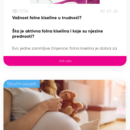
5736
30 .07 .24
Važnost folne kiseline u trudnoći?
Šta je aktivna folna kiselina i koje su njezine
prednosti?
Evo jedne zanimljive činjenice: folna kiselina je dobra za
svaku ženu, bez obzira na godine i nije važno
pokušavate li zatrudnjeti ili ste već trudni.
Vidi više
Folna kiselina posebno je važna za trudnice. Vjerovatno
se pitate zašto. Pa zato što: – to nije kiselina sama po
sebi, već vitamin iz skupine B (B9),
Stručni savjeti
– jer nizak nivo folne kiseline u majke predstavlja faktor
rizika za razvoj defekata neuralne cijevi kod fetusa u
razvoju. Neuralna cijev oblikuje bebin mozak i kičmenu
moždinu, neophodnu za nervnisistem.
Spoznaja da se uzimanjem folne kiseline u obliku
dodatka prehrani smanjuje postotak oštećenja nervnog
sistemanovorođenčeta za više od 70% jedno je od