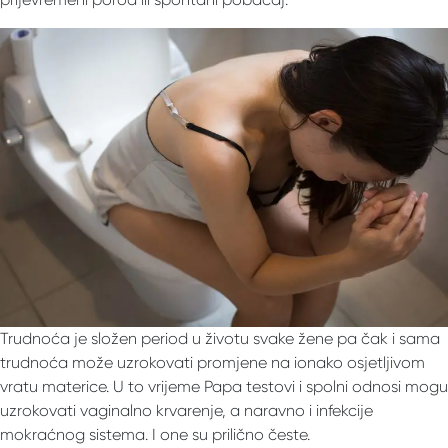
Trudnoća je složen period u životu svake žene pa čak i sama
trudnoća može uzrokovati promjene na ionako osjetljivom
vratu materice. U to vrijeme Papa testovi i spolni odnosi mogu
uzrokovati vaginalno krvarenje, a naravno i infekcije
mokraćnog sistema. I one su prilično česte.