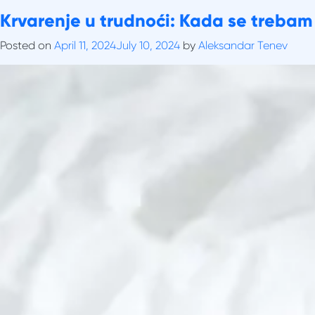
Skip
Tag:
Krvarenje u trudnoći: Kada se trebam
pobačaj.
to
content
Posted on
April 11, 2024
July 10, 2024
by
Aleksandar Tenev