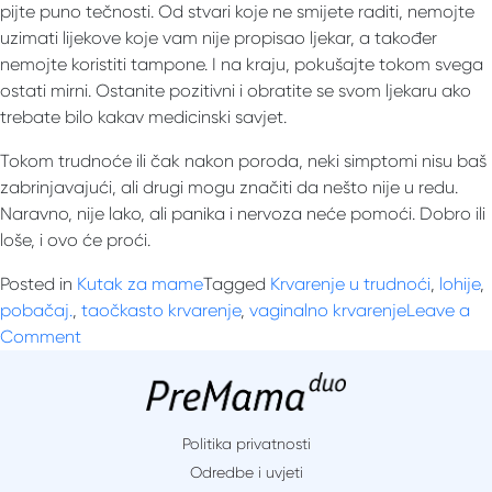
pijte puno tečnosti. Od stvari koje ne smijete raditi, nemojte
uzimati lijekove koje vam nije propisao ljekar, a također
nemojte koristiti tampone. I na kraju, pokušajte tokom svega
ostati mirni. Ostanite pozitivni i obratite se svom ljekaru ako
trebate bilo kakav medicinski savjet.
Tokom trudnoće ili čak nakon poroda, neki simptomi nisu baš
zabrinjavajući, ali drugi mogu značiti da nešto nije u redu.
Naravno, nije lako, ali panika i nervoza neće pomoći. Dobro ili
loše, i ovo će proći.
Posted in
Kutak za mame
Tagged
Krvarenje u trudnoći
,
lohije
,
pobačaj.
,
taočkasto krvarenje
,
vaginalno krvarenje
Leave a
on
Comment
Krvarenje
u
trudnoći:
Kada
Politika privatnosti
se
Odredbe i uvjeti