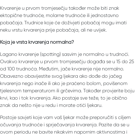
Krvarenje u prvom tromjesečju također može biti znak
ektopične trudnoće, molarne trudnoće ili jednostavno
pobačaja. Trudnice koje će doživjeti pobačaj mogu imati
neku vrstu krvarenja prije pobačaja, ali ne uvijek.
Koja je vrsta krvarenja normalna?
Lagano krvarenje (spotting) sasvim je normalno u trudnoći.
Ovakvo krvarenje u prvom tromjesečju događa se u 15 do 25
od 100 trudnoća. Međutim, jače krvarenje nije normalno.
Obavezno obavijestite svog ljekara ako dođe do jačeg
krvarenja nego inače ili ako je praćeno bolom, povišenom
tjelesnom temperaturom ili grčevima. Također provjerite boju
krvi, kao i tok krvarenja. Ako postaje sve teže, to je obično
znak da nešto nije u redu i morate otići ljekaru.
Postoje savjeti koje vam vaš ljekar može preporučiti s ciljem
očuvanja trudnoće i sprječavanja krvarenja. Pazite da se u
ovom periodu ne bavite nikakvim napornim aktivnostima i