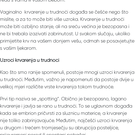
Vaginalno krvarenje u trudnoći događa se češće nego što
mislite, a za to može biti više uzroka. Krvarenje u trudnoći
može biti ozbiljno stanje, ali na sreću većina je bezopasna i
ne bi trebala izazivati ​​zabrinutost. U svakom slučaju, ukoliko
primijetite krv na vašem donjem vešu, odmah se posavjetujte
s vašim ljekarom.
Uzroci krvarenja u trudnoći
Kao što smo ranije spomenuli, postoje mnogi uzroci krvarenja
u trudnoći. Međutim, važno je napomenuti da postoje dvije u
velikoj mjeri različite vrste krvarenja tokom trudnoće.
Prvi tip naziva se „spotting“. Obično je bezopasno, lagano
krvarenje i javlja se rano u trudnoći. To se uglavnom događa
kada se embrion pričvrsti za sluznicu materice, a krvarenje
nije toliko zabrinjavajuće. Međutim, najčešći uzroci krvarenja
u drugom i trećem tromjesečju su abrupcija posteljice,
prijevremeni porod ili spontani pobačaj.