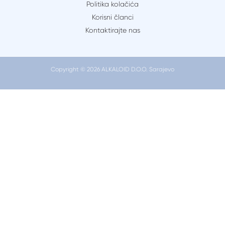
trebam
Politika kolačića
zabrinuti?
Korisni članci
Kontaktirajte nas
Copyright © 2026 ALKALOID D.O.O. Sarajevo