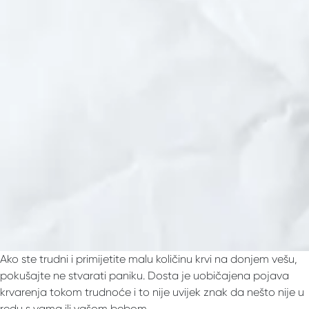
Ako ste trudni i primijetite malu količinu krvi na donjem vešu,
pokušajte ne stvarati paniku. Dosta je uobičajena pojava
krvarenja tokom trudnoće i to nije uvijek znak da nešto nije u
redu s vama ili vašom bebom.