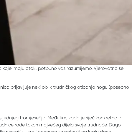
ma koje imaju otok, potpuno vas razumijemo. Vjerovatno se
ica prijavljuje neki oblik trudničkog oticanja nogu (posebno
osljednjeg tromjesečja. Međutim, kada je riječ konkretno o
rudnice rade tokom najvećeg dijela svoje trudnoće. Dugo
je nestati ujutro i ponovno se pojaviti na kraju dana.