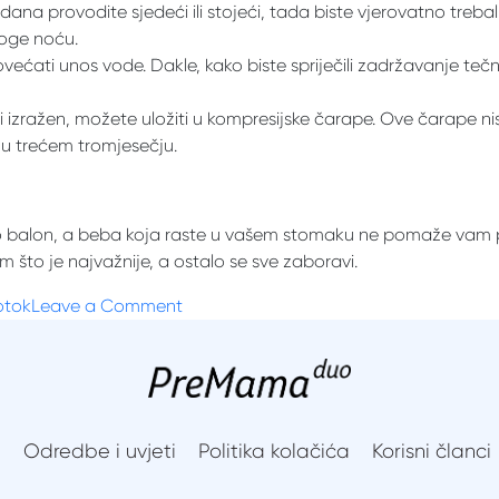
na provodite sjedeći ili stojeći, tada biste vjerovatno trebali
 noge noću.
većati unos vode. Dakle, kako biste spriječili zadržavanje tečn
izražen, možete uložiti u kompresijske čarape. Ove čarape nisu 
e u trećem tromjesečju.
kao balon, a beba koja raste u vašem stomaku ne pomaže vam
m što je najvažnije, a ostalo se sve zaboravi.
on
otok
Leave a Comment
Oticanje
u
trudnoći:
kada
se
i
Odredbe i uvjeti
Politika kolačića
Korisni članci
pojavljuje
i