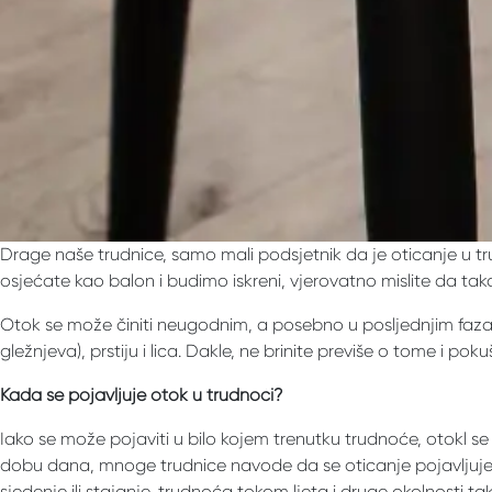
Drage naše trudnice, samo mali podsjetnik da je oticanje u t
osjećate kao balon i budimo iskreni, vjerovatno mislite da tako 
Otok se može činiti neugodnim, a posebno u posljednjim fazam
gležnjeva), prstiju i lica. Dakle, ne brinite previše o tome i pok
Kada se pojavljuje otok u trudnoći?
Iako se može pojaviti u bilo kojem trenutku trudnoće, otokl se
dobu dana, mnoge trudnice navode da se oticanje pojavljuje 
sjedenje ili stajanje, trudnoća tokom ljeta i druge okolnosti t