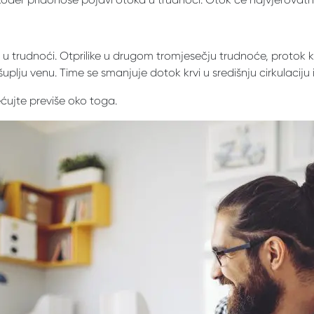
trudnoći. Otprilike u drugom tromjesečju trudnoće, protok krvi
uplju venu. Time se smanjuje dotok krvi u središnju cirkulaciju i 
ćujte previše oko toga.