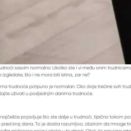
rudnoći sasvim normalno. Ukoliko ste i vi među onim trudnica
izgledate, što i ne mora biti istina, zar ne?
a trudnoće potpuno je normalan. Oko dvije trećine svih trudn
ušajte uživati ​​u posljednjim danima trudnoće.
 najčešće pojavljuje što ste dalje u trudnoći, tipično tokom p
pred kraj dana. To je doista razumljivo, obzirom da mnoge t
akođer pridonose pojavi otoka u trudnoći. Otok će najvjerovatni