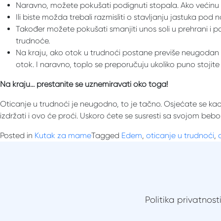
Naravno, možete pokušati podignuti stopala. Ako većinu da
Ili biste možda trebali razmisliti o stavljanju jastuka pod
Također možete pokušati smanjiti unos soli u prehrani i po
trudnoće.
Na kraju, ako otok u trudnoći postane previše neugodan i 
otok. I naravno, toplo se preporučuju ukoliko puno stojit
Na kraju… prestanite se uznemiravati oko toga!
Oticanje u trudnoći je neugodno, to je tačno. Osjećate se 
izdržati i ovo će proći. Uskoro ćete se susresti sa svojom bebo
Posted in
Kutak za mame
Tagged
Edem
,
oticanje u trudnoći
,
Politika privatnost