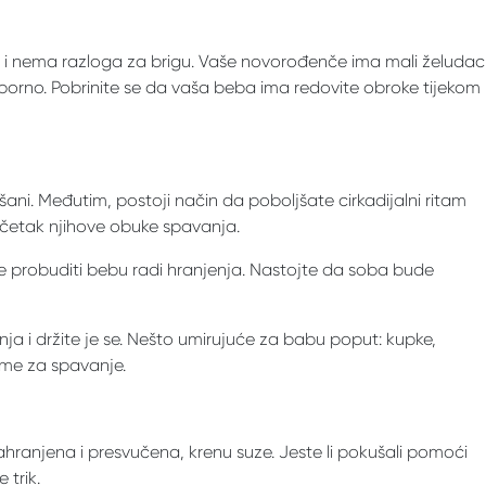
 i nema razloga za brigu. Vaše novorođenče ima mali želudac
 naporno. Pobrinite se da vaša beba ima redovite obroke tijekom
ani. Međutim, postoji način da poboljšate cirkadijalni ritam
očetak njihove obuke spavanja.
e probuditi bebu radi hranjenja. Nastojte da soba bude
anja i držite je se. Nešto umirujuće za babu poput: kupke,
eme za spavanje.
ranjena i presvučena, krenu suze. Jeste li pokušali pomoći
 trik.