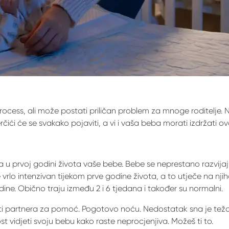
ocess, ali može postati priličan problem za mnoge roditelje. N
čići će se svakako pojaviti, a vi i vaša beba morati izdržati ov
ja u prvoj godini života vaše bebe. Bebe se neprestano razvija
e vrlo intenzivan tijekom prve godine života, a to utječe na 
ine. Obično traju između 2 i 6 tjedana i također su normalni.
i partnera za pomoć. Pogotovo noću. Nedostatak sna je težak 
t vidjeti svoju bebu kako raste neprocjenjiva. Možeš ti to.