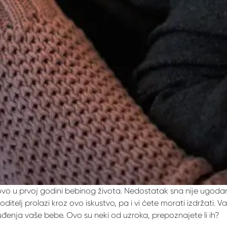
vo u prvoj godini bebinog života. Nedostatak sna nije ugodan, 
ditelj prolazi kroz ovo iskustvo, pa i vi ćete morati izdržati. 
đenja vaše bebe. Ovo su neki od uzroka, prepoznajete li ih?