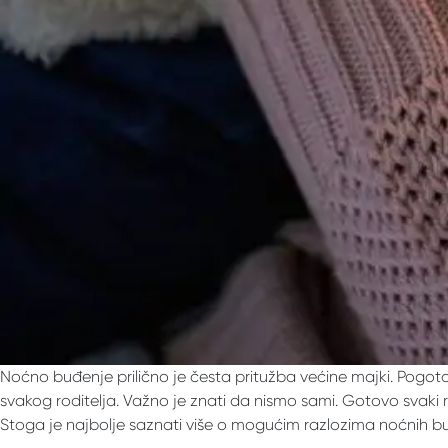
Noćno buđenje prilično je česta pritužba većine majki. Pogoto
svakog roditelja. Važno je znati da nismo sami. Gotovo svaki ro
Stoga je najbolje saznati više o mogućim razlozima noćnih bu