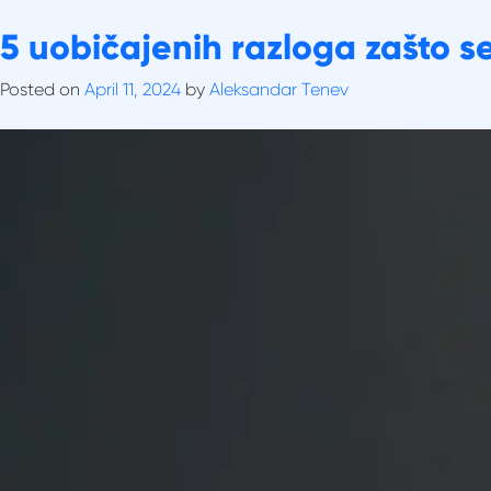
Skip
Tag:
5 uobičajenih razloga zašto se
nicanje zubića
to
O nama
content
Posted on
April 11, 2024
by
Aleksandar Tenev