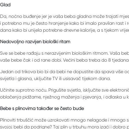
Glad
Da, noćno buđenje jer je vaša beba gladna može trajati mjes
i potrebno mu je često hranjenje kako bi imalo pravilan rast i
dana kako bi unijela potrebne dnevne kalorije, a s tjekom vri
Nedovoljno razvijen biološki ritam
Sve se bebe rađaju s nerazvijenim biološkim ritmom. Vaša beba
vaše bebe čak i od rane dobi. Većini beba treba do 8 tjedana
Jedan od trikova bio bi da bebi ne dopustite da spava više o
svijetla i glasna, uključite TV ili usisavač tijekom dana.
Učinite suprotno noću. Prigušite svjetla, isključite sve elektr
oblačenja pidžame, nježnog maženja i pjevanja, i odlaska u k
Bebe s plinovima također se često bude
Plinoviti trbuščić može uzrokovati mnogo nelagode i mnogo s
svojoj bebi da podrigne? Taj plin u trbuhu mora izaći i dobro 