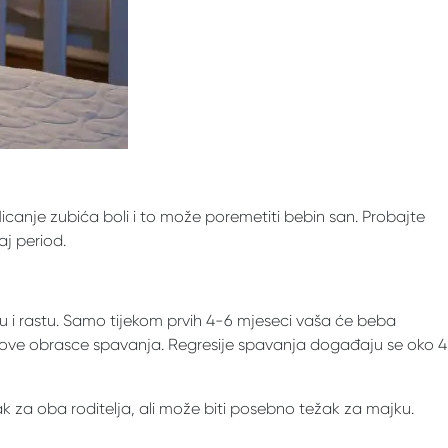
icanje zubića boli i to može poremetiti bebin san. Probajte
aj period.
ju i rastu. Samo tijekom prvih 4-6 mjeseci vaša će beba
njihove obrasce spavanja. Regresije spavanja događaju se oko 4
za oba roditelja, ali može biti posebno težak za majku.