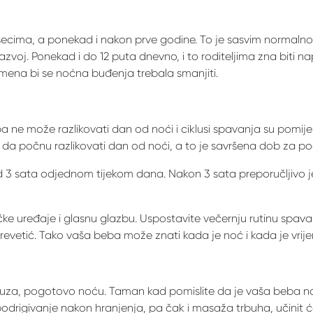
ecima, a ponekad i nakon prve godine. To je sasvim normalno
 razvoj. Ponekad i do 12 puta dnevno, i to roditeljima zna biti
jemena bi se noćna buđenja trebala smanjiti.
 ne može razlikovati dan od noći i ciklusi spavanja su pomiješ
 da počnu razlikovati dan od noći, a to je savršena dob za p
d 3 sata odjednom tijekom dana. Nakon 3 sata preporučljivo j
oničke uređaje i glasnu glazbu. Uspostavite večernju rutinu spav
revetić. Tako vaša beba može znati kada je noć i kada je vrij
uza, pogotovo noću. Taman kad pomislite da je vaša beba nah
podrigivanje nakon hranjenja, pa čak i masaža trbuha, učinit će