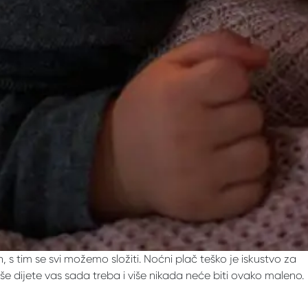
s tim se svi možemo složiti. Noćni plač teško je iskustvo za
Vaše dijete vas sada treba i više nikada neće biti ovako maleno.