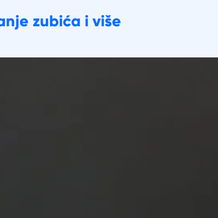
nje zubića i više
Gdje kupiti
Kontaktirajte nas