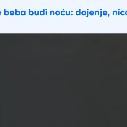
 beba budi noću: dojenje, nica
Preporuke za majke
Alati
Korisni članci