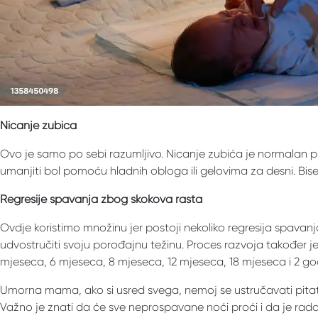
Nicanje zubića
Ovo je samo po sebi razumljivo. Nicanje zubića je normalan pr
umanjiti bol pomoću hladnih obloga ili gelovima za desni. Biser
Regresije spavanja zbog skokova rasta
Ovdje koristimo množinu jer postoji nekoliko regresija spavan
udvostručiti svoju porođajnu težinu. Proces razvoja također j
mjeseca, 6 mjeseca, 8 mjeseca, 12 mjeseca, 18 mjeseca i 2 god
Umorna mama, ako si usred svega, nemoj se ustručavati pitat
Važno je znati da će sve neprospavane noći proći i da je rados