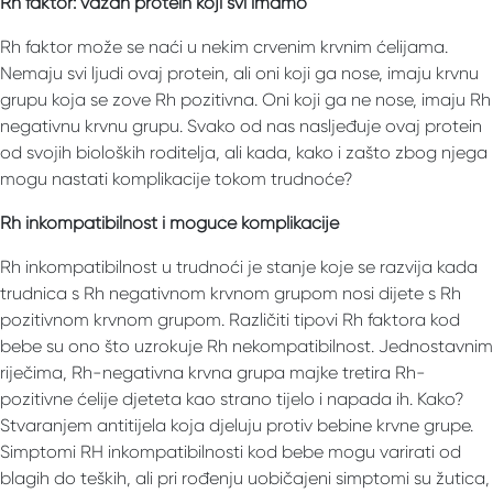
Rh faktor: važan protein koji svi imamo
Rh faktor može se naći u nekim crvenim krvnim ćelijama.
Nemaju svi ljudi ovaj protein, ali oni koji ga nose, imaju krvnu
grupu koja se zove Rh pozitivna. Oni koji ga ne nose, imaju Rh
negativnu krvnu grupu. Svako od nas nasljeđuje ovaj protein
od svojih bioloških roditelja, ali kada, kako i zašto zbog njega
mogu nastati komplikacije tokom trudnoće?
Rh inkompatibilnost i moguće komplikacije
Rh inkompatibilnost u trudnoći je stanje koje se razvija kada
trudnica s Rh negativnom krvnom grupom nosi dijete s Rh
pozitivnom krvnom grupom. Različiti tipovi Rh faktora kod
bebe su ono što uzrokuje Rh nekompatibilnost. Jednostavnim
riječima, Rh-negativna krvna grupa majke tretira Rh-
pozitivne ćelije djeteta kao strano tijelo i napada ih. Kako?
Stvaranjem antitijela koja djeluju protiv bebine krvne grupe.
Simptomi RH inkompatibilnosti kod bebe mogu varirati od
blagih do teških, ali pri rođenju uobičajeni simptomi su žutica,