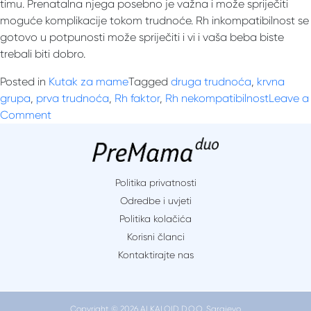
timu. Prenatalna njega posebno je važna i može spriječiti
moguće komplikacije tokom trudnoće. Rh inkompatibilnost se
gotovo u potpunosti može spriječiti i vi i vaša beba biste
trebali biti dobro.
Posted in
Kutak za mame
Tagged
druga trudnoća
,
krvna
grupa
,
prva trudnoća
,
Rh faktor
,
Rh nekompatibilnost
Leave a
on
Comment
Rh
nekompatibilnost
tijekom
trudnoće:
Politika privatnosti
što
Odredbe i uvjeti
učiniti
Politika kolačića
u
Korisni članci
vezi
Kontaktirajte nas
s
tim?
Copyright © 2026 ALKALOID D.O.O. Sarajevo