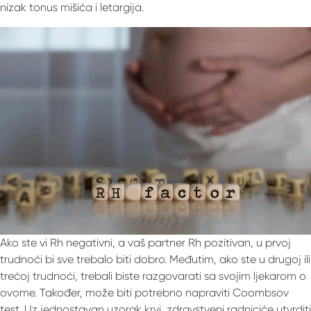
nizak tonus mišića i letargija.
Ako ste vi Rh negativni, a vaš partner Rh pozitivan, u prvoj
trudnoći bi sve trebalo biti dobro. Međutim, ako ste u drugoj ili
trećoj trudnoći, trebali biste razgovarati sa svojim ljekarom o
ovome. Također, može biti potrebno napraviti Coombsov
test. Uz jednostavan uzorak krvi, zdravstveni radniciće utvrditi