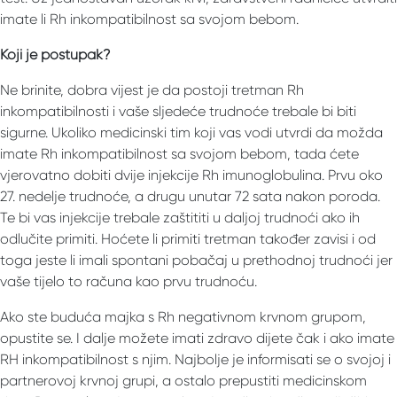
imate li Rh inkompatibilnost sa svojom bebom.
Koji je postupak?
Ne brinite, dobra vijest je da postoji tretman Rh
inkompatibilnosti i vaše sljedeće trudnoće trebale bi biti
sigurne. Ukoliko medicinski tim koji vas vodi utvrdi da možda
imate Rh inkompatibilnost sa svojom bebom, tada ćete
vjerovatno dobiti dvije injekcije Rh imunoglobulina. Prvu oko
27. nedelje trudnoće, a drugu unutar 72 sata nakon poroda.
Te bi vas injekcije trebale zaštititi u daljoj trudnoći ako ih
odlučite primiti. Hoćete li primiti tretman također zavisi i od
toga jeste li imali spontani pobačaj u prethodnoj trudnoći jer
vaše tijelo to računa kao prvu trudnoću.
Ako ste buduća majka s Rh negativnom krvnom grupom,
opustite se. I dalje možete imati zdravo dijete čak i ako imate
RH inkompatibilnost s njim. Najbolje je informisati se o svojoj i
partnerovoj krvnoj grupi, a ostalo prepustiti medicinskom