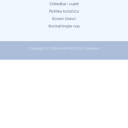
tijekom
Odredbe i uvjeti
i
Politika kolačića
nakon
Korisni članci
trudnoće:
Kontaktirajte nas
Koji
su
simptomi
Copyright © 2026 ALKALOID D.O.O. Sarajevo
i
kako
ih
možete
spriječiti?