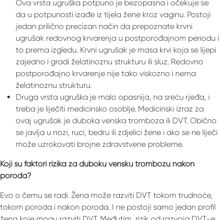
Ova vrsta ugruška potpuno je bezopasna i očekuje se
da u potpunosti izađe iz tijela žene kroz vaginu. Postoji
jedan prilično precizan način da prepoznate krvni
ugrušak redovnog krvarenja u postporođajnom periodu i
to prema izgledu. Krvni ugrušak je masa krvi koja se lijepi
zajedno i gradi želatinoznu strukturu ili sluz. Redovno
postporođajno krvarenje nije tako viskozno i ​​nema
želatinoznu strukturu.
Druga vrsta ugruška je malo opasnija, na sreću rjeđa, i
treba je liječiti medicinsko osoblje. Medicinski izraz za
ovaj ugrušak je duboka venska tromboza ili DVT. Obično
se javlja u nozi, ruci, bedru ili zdjelici žene i ako se ne liječi
može uzrokovati brojne zdravstvene probleme.
Koji su faktori rizika za duboku vensku trombozu nakon
poroda?
Evo o čemu se radi. Žena može razviti DVT tokom trudnoće,
tokom poroda i nakon poroda. I ne postoji samo jedan profil
žena koje mogu razviti DVT. Međutim, rizik od razvoja DVT-e