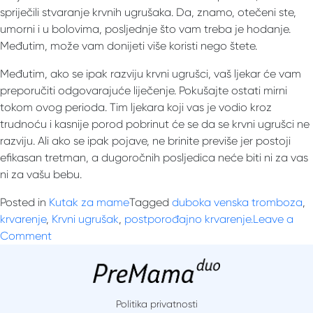
spriječili stvaranje krvnih ugrušaka. Da, znamo, otečeni ste,
umorni i u bolovima, posljednje što vam treba je hodanje.
Međutim, može vam donijeti više koristi nego štete.
Međutim, ako se ipak razviju krvni ugrušci, vaš ljekar će vam
preporučiti odgovarajuće liječenje. Pokušajte ostati mirni
tokom ovog perioda. Tim ljekara koji vas je vodio kroz
trudnoću i kasnije porod pobrinut će se da se krvni ugrušci ne
razviju. Ali ako se ipak pojave, ne brinite previše jer postoji
efikasan tretman, a dugoročnih posljedica neće biti ni za vas
ni za vašu bebu.
Posted in
Kutak za mame
Tagged
duboka venska tromboza
,
krvarenje
,
Krvni ugrušak
,
postporođajno krvarenje.
Leave a
on
Comment
Rizik
od
krvnih
ugrušaka
Politika privatnosti