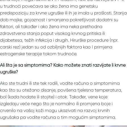
u trudnoći povećava se ako žena ima genetsku
predispoziciju za krvne ugruške ili ih je imala u prošlosti. Starija
dob majke, gojaznost i smanjena pokretljivost dodatni su
faktori, ali također i ako žena ima neka prethodna
zdravstvena stanja poput visokog krvnog pritiska ili
dijabetesa, težih infekcija i drugih. Hirurške procedure (npr.
carski rez) jedan su od ozbiljnijih faktora kao I primjena
estrogenske terapije tokom trudnoće.
Ali šta je sa simptomima? Kako možete znati razvijate li krvne
ugruške?
Ako ste trudni ili ste tek rodili, vodite računa o simptomima
kao što su otežano disanje, povišena tjelesna temperatura,
bol (kada hodate ili stojite) i otok. Također, vene koje
izgledaju veće nego što je normalno ili promjena boje i
crvenilo na vašoj koži mogu ukazivati ​​na razvoj krvnih
ugrušaka pa vodite računa o tim mogućim simptomima.