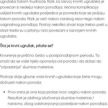
ugrušaka tokom trudnoće. Rizik za razvoj krvnih ugrušaka je
povećan 6 nedelja nakon porođaja. Većina komplikacija
uslijed krvnih ugrušaka posljedica je povreda koje se javljaju
tokom poroda. Rizik je veći nakon carskog reza nego nakon
vaginalnog porođaja. Postoji nekoliko stvari koje treba uzeti u
obzir kada su u pitanju rizici povezani s razvojem krvnih
ugrušaka.
Šta je krvni ugrušak, pitate se?
Krvarenje je prilično često u postporođajnom periodu. To
znači da se vaše tijelo oporavlja od poroda i da dolazi do
“otpadanja” sluznice materice.
Postoje dvije glavne vrste krvnih ugrušaka koje žene mogu
doživjeti nakon poroda:
Prva vrsta je ona koja prolazi kroz vaginu nakon poroda.
Rezultat je obilnog izlučivanja sluznice materice. I
naravno, zbog odstranjivanja posteljice nakon porođaja.