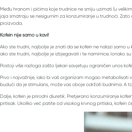
Među hranom i pićima koje trudnice ne smiju uzimati (u velikim 
jaja smatraju se nesigurnim za konzumiranje u trudnoći. Zato
proizvoda.
Kofein nije samo u kavi!
Ako ste trudni, najbolje je znati da se kofein ne nalazi samo
ako ste trudni, najbolje je izbjegavati i te namirnice. Ionako 
Postoji više razloga zašto ljekari savjetuju ograničen unos ko
Prvo i najvažnije, iako bi vaš organizam mogao metabolisati v
budući da je stimulans, može vas oboje održati budnima. A to n
Dalje, kofein je prirodni diuretik. Pretjerano konzumiranje kof
pritisak. Ukoliko već patite od visokog krvnog pritiska, kofein će 