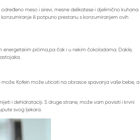
er, određeno meso i sirevi, mesne delikatese i djelimično kuhana
e konzumiranje ili potpuno prestanu s konzumiranjem ovih
gim energetskim pićima,pa čak i u nekim čokoladama. Dakle,
sastojaka.
ne može. Kofein može uticati na obrasce spavanja vaše bebe, a
ti i dehidrataciji. S druge strane, može vam povisiti i krvni
 upute svog ljekara.