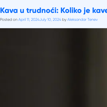
Skip
Tag:
Kava u trudnoći: Koliko je ka
Kava
to
O nama
content
Posted on
April 11, 2024
July 10, 2024
by
Aleksandar Tenev