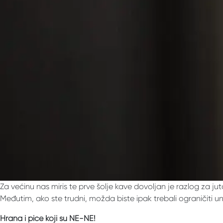
Za većinu nas miris te prve šolje kave dovoljan je razlog za j
Međutim, ako ste trudni, možda biste ipak trebali ograničiti un
Hrana i piće koji su NE-NE!