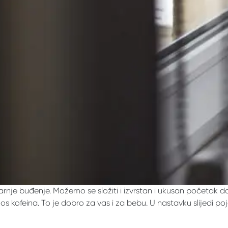
utarnje buđenje. Možemo se složiti i izvrstan i ukusan početak 
os kofeina. To je dobro za vas i za bebu. U nastavku slijedi poj