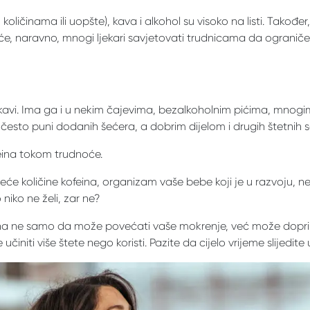
količinama ili uopšte), kava i alkohol su visoko na listi. Takođ
 će, naravno, mnogi ljekari savjetovati trudnicama da ogranič
 u kavi. Ima ga i u nekim čajevima, bezalkoholnim pićima, mno
su često puni dodanih šećera, a dobrim dijelom i drugih štetnih 
feina tokom trudnoće.
eće količine kofeina, organizam vaše bebe koji je u razvoju, 
iko ne želi, zar ne?
eina ne samo da može povećati vaše mokrenje, već može doprinije
učiniti više štete nego koristi. Pazite da cijelo vrijeme slijedite