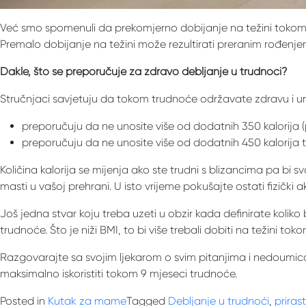
Već smo spomenuli da prekomjerno dobijanje na težini tokom t
Premalo dobijanje na težini može rezultirati preranim rođenj
Dakle, što se preporučuje za zdravo debljanje u trudnoći?
Stručnjaci savjetuju da tokom trudnoće održavate zdravu i u
preporučuju da ne unosite više od dodatnih 350 kalorija
preporučuju da ne unosite više od dodatnih 450 kalorija
Količina kalorija se mijenja ako ste trudni s blizancima pa bi 
masti u vašoj prehrani. U isto vrijeme pokušajte ostati fizički a
Još jedna stvar koju treba uzeti u obzir kada definirate koliko 
trudnoće. Što je niži BMI, to bi više trebali dobiti na težini to
Razgovarajte sa svojim ljekarom o svim pitanjima i nedoumica
maksimalno iskoristiti tokom 9 mjeseci trudnoće.
Posted in
Kutak za mame
Tagged
Debljanje u trudnoći
,
priras