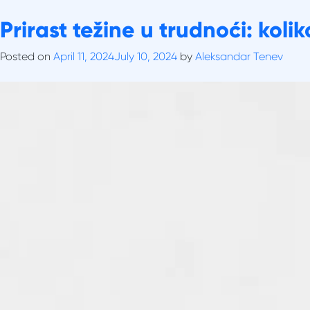
Skip
Tag:
Prirast težine u trudnoći: koli
Debljanje u trudno
to
O nama
content
Posted on
April 11, 2024
July 10, 2024
by
Aleksandar Tenev