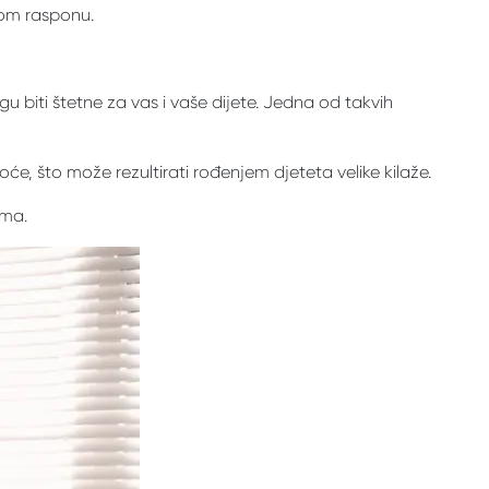
vom rasponu.
 biti štetne za vas i vaše dijete. Jedna od takvih
će, što može rezultirati rođenjem djeteta velike kilaže.
ama.