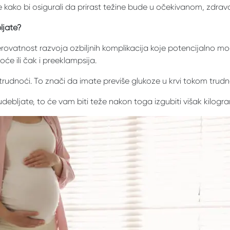
će kako bi osigurali da prirast težine bude u očekivanom, zdra
ljate?
ovatnost razvoja ozbiljnih komplikacija koje potencijalno mogu
će ili čak i preeklampsija.
trudnoći. To znači da imate previše glukoze u krvi tokom trudno
udebljate, to će vam biti teže nakon toga izgubiti višak kilogr