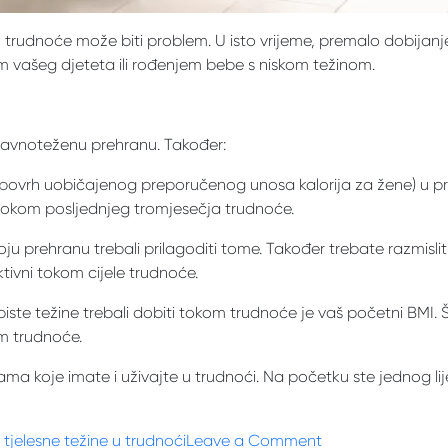
rudnoće može biti problem. U isto vrijeme, premalo dobijanje
em vašeg djeteta ili rođenjem bebe s niskom težinom.
ravnoteženu prehranu. Također:
 (povrh uobičajenog preporučenog unosa kalorija za žene) u p
 tokom posljednjeg tromjesečja trudnoće.
svoju prehranu trebali prilagoditi tome. Također trebate razmisl
ktivni tokom cijele trudnoće.
biste težine trebali dobiti tokom trudnoće je vaš početni BMI. Š
kom trudnoće.
ma koje imate i uživajte u trudnoći. Na početku ste jednog l
on
t tjelesne težine u trudnoći
Leave a Comment