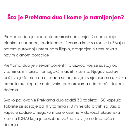
Što je PreMama duo i kome je namijenjen?
PreMama duo je dodatak prehrani namijenjen ženama koje
planiraju trudnoću, trudnicama i ženama koje su rodile i uživaju u
novom putovanju prepunom lijepih, dragocjenih trenutaka s
novim članom porodice.
PreMama duo je višekomponentni proizvod koji se sastoji od
vitamina, minerala i omega-3 masnih kiselina. Njegov sastav
pažljivo je formulisan u skladu sa najnovijim smjernicama u EU za
prenatalnu njegu te nutritivnim preporukama u trudnoći i tokom
dojenja.
Svako pakovanje PreMama duo sadrži 30 tableta i 30 kapsula.
Tablete se sastoje od 11 vitamina i 10 minerala bitnih za Vas, a
kapsule sadrže omega-3 masne kiseline – dokosaheksaensku
kiselinu (DHA) koja je posebno važna za vrijeme trudnoće i
dojenja.