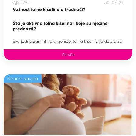
5793
30 .07 .24
Važnost folne kiseline u trudnoći?
Šta je aktivna folna kiselina i koje su njezine
prednosti?
Evo jedne zanimljive činjenice: folna kiselina je dobra za
svaku ženu, bez obzira na godine i nije važno
pokušavate li zatrudnjeti ili ste već trudni.
Vidi više
Folna kiselina posebno je važna za trudnice. Vjerovatno
se pitate zašto. Pa zato što: – to nije kiselina sama po
sebi, već vitamin iz skupine B (B9),
Stručni savjeti
– jer nizak nivo folne kiseline u majke predstavlja faktor
rizika za razvoj defekata neuralne cijevi kod fetusa u
razvoju. Neuralna cijev oblikuje bebin mozak i kičmenu
moždinu, neophodnu za nervnisistem.
Spoznaja da se uzimanjem folne kiseline u obliku
dodatka prehrani smanjuje postotak oštećenja nervnog
sistemanovorođenčeta za više od 70% jedno je od
najvažnijih medicinskih otkrića 20. vijeka. Dakle, jasno je