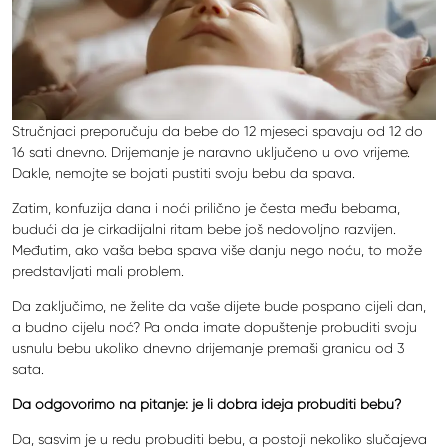
Stručnjaci preporučuju da bebe do 12 mjeseci spavaju od 12 do
16 sati dnevno. Drijemanje je naravno uključeno u ovo vrijeme.
Dakle, nemojte se bojati pustiti svoju bebu da spava.
Zatim, konfuzija dana i noći prilično je česta među bebama,
budući da je cirkadijalni ritam bebe još nedovoljno razvijen.
Međutim, ako vaša beba spava više danju nego noću, to može
predstavljati mali problem.
Da zaključimo, ne želite da vaše dijete bude pospano cijeli dan,
a budno cijelu noć? Pa onda imate dopuštenje probuditi svoju
usnulu bebu ukoliko dnevno drijemanje premaši granicu od 3
sata.
Da odgovorimo na pitanje: je li dobra ideja probuditi bebu?
Da, sasvim je u redu probuditi bebu, a postoji nekoliko slučajeva