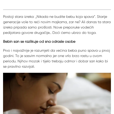
Postoji stara izreka: „Nikada ne budite bebu koja spava“. Starije
generacije vole to reći novim majkama, zar ne? Ali danas ta stara
izreka pripada samo prošlosti. Nove preporuke vodećih
pedijatara govore drugačije… Doći ćemo ubrzo do toga.
Bebin san se razlikuje od sna odrasle osobe
Prvo i najvažnije je razumjeti da većina beba puno spava u prvoj
godini. To je sasvim normalno jer one vrlo brzo rastu u ovom
periodu. Njihov mozak i tijelo trebaju odmor i dobar san kako bi
se pravilno razvijali.