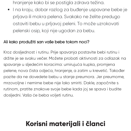
hranjenje kako bi se postigla zdrava težina.
I na kraju, dobar razlog za buđenje uspavane bebe je
prljava ili mokra pelena. Svakako ne želite predugo
ostaviti bebu u prljavoj peleni. To može uzrokovati
pelenski osip, koji nije ugodan za bebu.
Ali kako produžiti san vaše bebe tokom noći?
Kroz dosljednost i rutinu. Prije spavanja postavite bebi rutinu i
držite je se svaku večer. Možete probati aktivnosti za odlazak na
spavanje u sljedećim koracima: umirujuća kupka, promjena
pelene, nova čista odjeća, hranjenje, a zatim u krevetić. Također
pazite da ne dovedete bebu u stanje preumora. Jer preumorne,
mrzovoljne i nemirne bebe nije lako smiriti. Dakle, započnite s
rutinom, pratite znakove svoje bebe kada joj se spava i budite
dosljedni. Vaša će beba voljeti rutinu.
Korisni materijali i članci