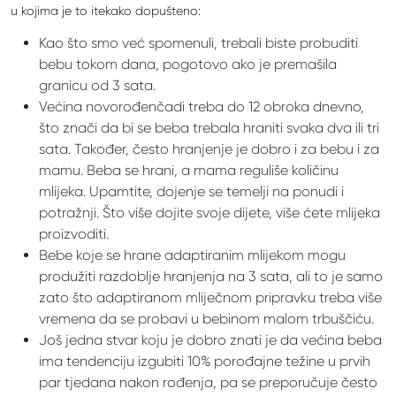
u kojima je to itekako dopušteno:
Kao što smo već spomenuli, trebali biste probuditi
bebu tokom dana, pogotovo ako je premašila
granicu od 3 sata.
Većina novorođenčadi treba do 12 obroka dnevno,
što znači da bi se beba trebala hraniti svaka dva ili tri
sata. Također, često hranjenje je dobro i za bebu i za
mamu. Beba se hrani, a mama reguliše količinu
mlijeka. Upamtite, dojenje se temelji na ponudi i
potražnji. Što više dojite svoje dijete, više ćete mlijeka
proizvoditi.
Bebe koje se hrane adaptiranim mlijekom mogu
produžiti razdoblje hranjenja na 3 sata, ali to je samo
zato što adaptiranom mliječnom pripravku treba više
vremena da se probavi u bebinom malom trbuščiću.
Još jedna stvar koju je dobro znati je da većina beba
ima tendenciju izgubiti 10% porođajne težine u prvih
par tjedana nakon rođenja, pa se preporučuje često