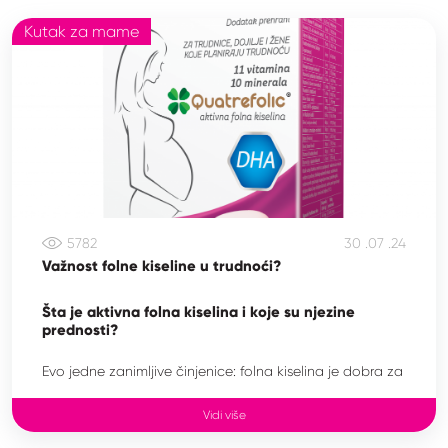
Kutak za mame
5782
30 .07 .24
Važnost folne kiseline u trudnoći?
Šta je aktivna folna kiselina i koje su njezine
prednosti?
Evo jedne zanimljive činjenice: folna kiselina je dobra za
svaku ženu, bez obzira na godine i nije važno
pokušavate li zatrudnjeti ili ste već trudni.
Vidi više