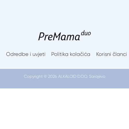
ing can help.
Preporuke za majke
Alati
Korisni članci
i
Odredbe i uvjeti
Politika kolačića
Korisni članci
Copyright © 2026 ALKALOID D.O.O. Sarajevo