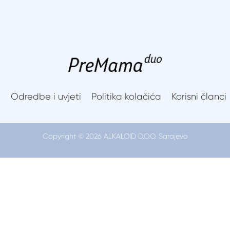
ing can help.
Preporuke za majke
Alati
Korisni članci
i
Odredbe i uvjeti
Politika kolačića
Korisni članci
Copyright © 2026 ALKALOID D.O.O. Sarajevo