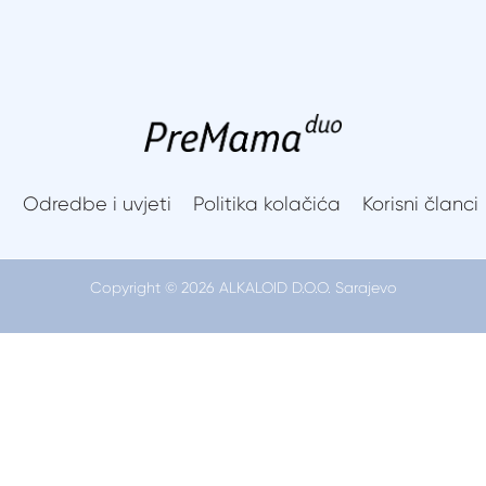
ing can help.
Preporuke za majke
Alati
Korisni članci
i
Odredbe i uvjeti
Politika kolačića
Korisni članci
Copyright © 2026 ALKALOID D.O.O. Sarajevo